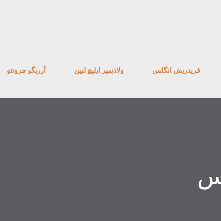
رد شدن به محتوای اصلی
فریدریش انگلس
ولادیمیر ایلیچ لنین
آرریگو چروتتو
س