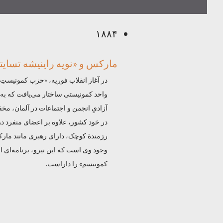
۱۸۸۴
مارکس و «نویه راینیشه تسایتونگ» ۸۴۸
در آغاز انقلاب فوریه، «حزب کمونیستِ» آ
واحد کمونیستی ساختار می‌یافت که به سا
آزادیِ انجمن و اجتماعات در آلمان، مخف
در خود کشور، علاوه بر اعضای منفرد در
رزمندهٔ کوچک، دارای رهبری مانند مارکس
وجود وی است که این نیرو، برنامه‌ای از
کمونیسم» را داراست.