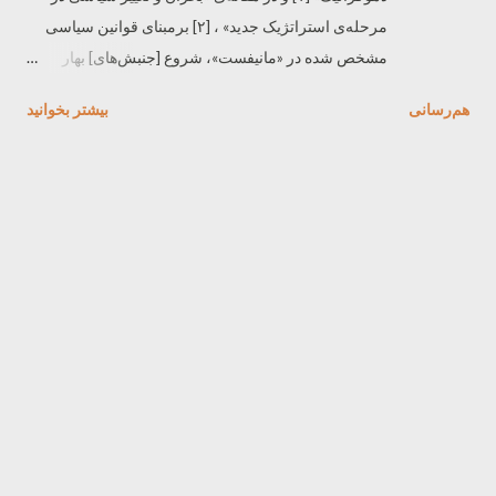
مرحله‌ی استراتژیک جدید» ، [۲] برمبنای قوانین سیاسی
مشخص شده در «مانیفست»، شروع [جنبش‌های] بهار
عربی را در قالب پیشرفت توسعه‌ی بلندمدت سرمایه‌داری
هم‌رسانی
بیشتر بخوانيد
و گرایش به دموکراسی، به عنوان «بهترین پوسته‌ی» [۳]
بورژوایی، ترسیم کردیم. اجازه دهید به مراحل اساسی آن
تحلیل‌ها بازگردیم. تاریخ قرن‌ها توسعه‌ی سرمایه‌داری
علاوه بر این‌که تاریخ تحولات اجتماعیِ طبقاتی است که
توسط آن فرایند کشیده شده‌اند، [۴] تاریخ اَشکال
سیاسی‌ای [۵] است که بورژوازی با آن سلطه‌ی خود را
تحکیم می‌کند. اگر سلسله‌ی طولانی لحظه‌های بحران و
تحول سیاسی را در راستای محور آن توسعه قرار دهیم، در
هر بخش از سرمایه‌داری جهانی قاعده‌مندی‌های عام [۶] و
ویژگی‌های ملّی آن روند را می‌یابیم. در سطح اجتماعی،
ایجاد بازار سرمایه‌داری، پیشرفت قشربندی [۷] طبقاتی،
شکل‌گیری گروه‌های صنعتی بزرگ و تمرکزهای مالی
بزرگ گواهی بر تغییر عمیق در فرایندهای فروپاشی زندگی