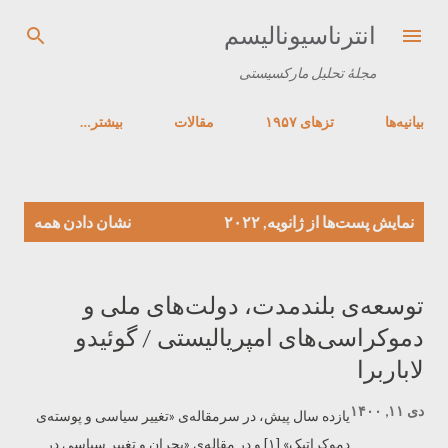
رد شدن به محتوای اصلی
انترناسیونالیسم
مجلهٔ تحلیل مارکسیستی
بیانیه‌ها
تزهای ۱۹۵۷
مقالات
‏بیشتر…
پ
نمایش پست‌ها از ژانویه, ۲۰۲۲
نشان دادن همه
س
ت‌
ه
توسعه‌ی بلندمدت، دولت‌های ملی و
ا
دموکراسی‌های امپریالیستی / گوئیدو
لاباربرا
دی ۱۱, ۱۴۰۰
یازده سال پیش، در سرمقاله‌ی «تغییر سیاسی و پوسته‌ی
دموکراتیک» [۱] و در مقاله‌ی «بحران و تغییر سیاسی در