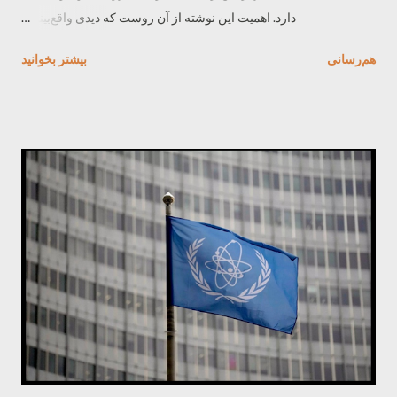
دارد. اهمیت این نوشته از آن روست که دیدی واقع‌بینانه
از روابط بین‌الملل ارائه و نشان می‌دهند چگونه حقوق
هم‌رسانی
بیشتر بخوانيد
بین‌الملل اسطوره‌هایی بیش و ایدئولوژی لیبرال مانعی
برای دیدن واقعیت نیستند و این «قانونِ قدرت» است که
تعیین‌کننده است و نه «قدرتِ قانون». طبقه‌ی کارگر اگر
مدعی بدیلی در برابر توحش سرمایه‌داری حاکم در
سطح جهان است، باید بتواند از واقعیات بین قدرت‌ها
آگاه باشد تا نه‌تنها ابزاری در دست بورژوازی داخلی یا
خارجی نباشد بلکه بتواند سیاست طبقاتی خود را در
کشور، بلکه در مقیاس بین‌المللی پیگیری کند. مارکس
در نطق افتتاحیه‌ی انجمن بین‌الملل کارگران
(انترناسیونال اول) می‌گوید توحش جنگ‌های
سرمایه‌داری «به طبقه‌ی کارگر آموخته است که
موظف است به رموز سیاست بین‌الملل مسلط شود،
اقدامات دیپلماتیک دولت خودی را مشاهده کند، و اگر
لازم شد با تمامی ابزارهای موجود در برابر آن واکنش